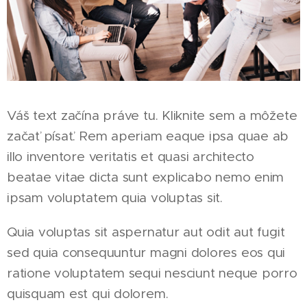
Váš text začína práve tu. Kliknite sem a môžete
začať písať. Rem aperiam eaque ipsa quae ab
illo inventore veritatis et quasi architecto
beatae vitae dicta sunt explicabo nemo enim
ipsam voluptatem quia voluptas sit.
Quia voluptas sit aspernatur aut odit aut fugit
sed quia consequuntur magni dolores eos qui
ratione voluptatem sequi nesciunt neque porro
quisquam est qui dolorem.