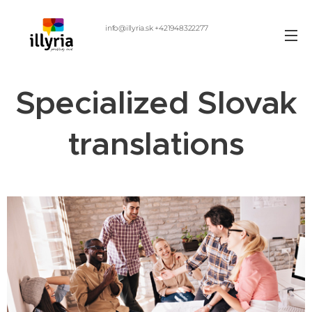
info@illyria.sk +421948322277
Specialized Slovak
translations